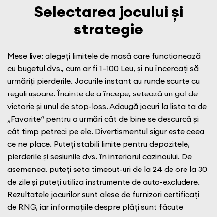
Selectarea jocului și
strategie
Mese live: alegeți limitele de masă care funcționează
cu bugetul dvs., cum ar fi 1–100 Leu, și nu încercați să
urmăriți pierderile. Jocurile instant au runde scurte cu
reguli ușoare. Înainte de a începe, setează un gol de
victorie și unul de stop-loss. Adaugă jocuri la lista ta de
„Favorite“ pentru a urmări cât de bine se descurcă și
cât timp petreci pe ele. Divertismentul sigur este ceea
ce ne place. Puteți stabili limite pentru depozitele,
pierderile și sesiunile dvs. în interiorul cazinoului. De
asemenea, puteți seta timeout-uri de la 24 de ore la 30
de zile și puteți utiliza instrumente de auto-excludere.
Rezultatele jocurilor sunt alese de furnizori certificați
de RNG, iar informațiile despre plăți sunt făcute