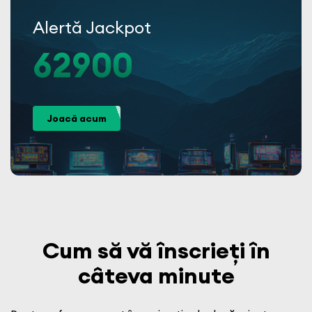
Alertă Jackpot
62900
Joacă acum
Cum să vă înscrieți în
câteva minute