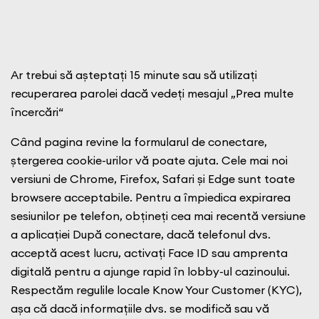
Ar trebui să așteptați 15 minute sau să utilizați
recuperarea parolei dacă vedeți mesajul „Prea multe
încercări“
Când pagina revine la formularul de conectare,
ștergerea cookie-urilor vă poate ajuta. Cele mai noi
versiuni de Chrome, Firefox, Safari și Edge sunt toate
browsere acceptabile. Pentru a împiedica expirarea
sesiunilor pe telefon, obțineți cea mai recentă versiune
a aplicației După conectare, dacă telefonul dvs.
acceptă acest lucru, activați Face ID sau amprenta
digitală pentru a ajunge rapid în lobby-ul cazinoului.
Respectăm regulile locale Know Your Customer (KYC),
așa că dacă informațiile dvs. se modifică sau vă