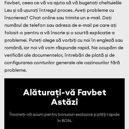
Favbet, ceea ce vă va ajuta să vă bugetați cheltuielile
Leu și să ușurați întregul proces. Aveți probleme cu
înscrierea? Chat online sau trimite un e-mail. Dați
numărul de telefon sau adresa de e-mail pe care ați
folosit-o pentru a vă înscrie și o scurtă explicație a
problemei. Puteți alege să vorbiți cu noi în engleză sau
română, iar noi vă vom răspunde rapid. Ne ocupăm de
verificări ale documentelor, întrebări de plată și de
configurarea conturilor generale ale cazinourilor fără
probleme.
Alăturați-vă Favbet
Astăzi
Înscrieți-vă acum pentru bonusuri exclusive și plăți rapide
în RON.