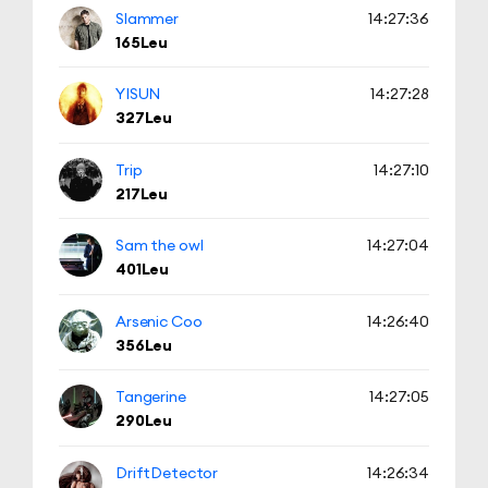
Slammer
14:27:36
165Leu
YISUN
14:27:28
327Leu
Trip
14:27:10
217Leu
Sam the owl
14:27:04
401Leu
Arsenic Coo
14:26:40
356Leu
Tangerine
14:27:05
290Leu
DriftDetector
14:26:34