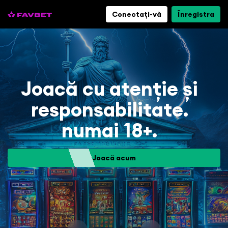
Conectați-vă
Înregistra
Joacă cu atenție și
responsabilitate.
numai 18+.
Joacă acum